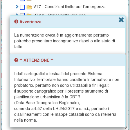
VT7 - Condizioni limite per l'emergenza
VT8.n - Pericolosità idraulica
Avvertenza
ST2.1 - Potenziamento della città pubblica
ST2.2 - Rete verde blu e paesaggi
La numerazione civica è in aggiornamento pertanto
ST2.3 - Mobilità
potrebbe presentare incongruenze rispetto allo stato di
fatto
ST3.1 - Strategie locali
VU1 - Vincoli Urbanistici
** ATTENZIONE **
I dati cartografici e testuali del presente Sistema
Informativo Territoriale hanno carattere informativo e non
probatorio, pertanto non sono utilizzabili a fini legali;
il supporto cartografico per il presente strumento di
pianificazione urbanistica è la DBTR
(Data Base Topografico Regionale),
come da art.57 della LR 24/2017 e s.m.i., pertanto i
disallineamenti con le mappe catastali sono da ritenersi
nella norma.
2 km